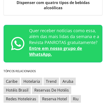
Dispenser com quatro tipos de bebidas
alcoólicas
Quer receber notícias como essa,
além das mais lidas da semana e a
Revista PANROTAS gratuitamente?
Entre em nosso grupo de
WhatsApp.
TÓPICOS RELACIONADOS
Caribe
Hotelaria
Trend
Aruba
Hotéis Brasil
Reservas De Hotéis
Redes Hoteleiras
Reserva Hotel
Riu