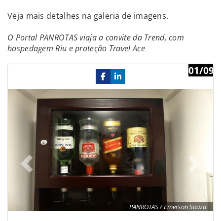
Veja mais detalhes na galeria de imagens.
O Portal PANROTAS viaja a convite da Trend, com
hospedagem Riu e proteção Travel Ace
01/09
Previous
Ne
PANROTAS / Emerson Souza