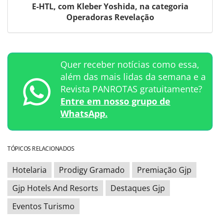
E-HTL, com Kleber Yoshida, na categoria
Operadoras Revelação
Quer receber notícias como essa,
além das mais lidas da semana e a
Revista PANROTAS gratuitamente?
Entre em nosso grupo de
WhatsApp.
TÓPICOS RELACIONADOS
Hotelaria
Prodigy Gramado
Premiação Gjp
Gjp Hotels And Resorts
Destaques Gjp
Eventos Turismo