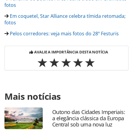
fotos
Em coquetel, Star Alliance celebra tímida retomada;
fotos
Pelos corredores: veja mais fotos do 28º Festuris
AVALIE A IMPORTÂNCIA DESTA NOTÍCIA
Para compartilhar esse conteúdo, por favor utilize o link
Mais notícias
https://www.panrotas.com.br/noticia-
turismo/hotelaria/2016/11/veja-quem-sao-os-campeoes-
de-venda-da-gjp-em-2016_141392.html ou as ferramentas
Outono das Cidades Imperiais:
oferecidas na página. Todo o conteúdo produzido pela
a elegância clássica da Europa
PANROTAS Editora é protegido pela legislação brasileira
Central sob uma nova luz
sobre direito autoral. Não reproduza o conteúdo sem