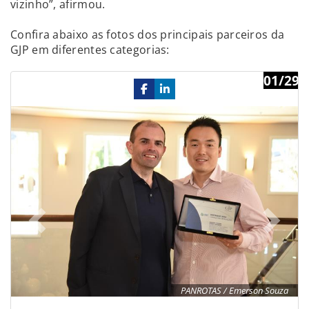
vizinho”, afirmou.
Confira abaixo as fotos dos principais parceiros da
GJP em diferentes categorias:
01/29
Previous
Ne
PANROTAS / Emerson Souza