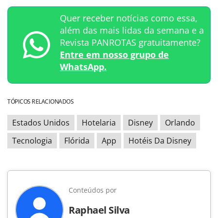
Quer receber notícias como essa,
além das mais lidas da semana e a
Revista PANROTAS gratuitamente?
Entre em nosso grupo de
WhatsApp.
TÓPICOS RELACIONADOS
Estados Unidos
Hotelaria
Disney
Orlando
Tecnologia
Flórida
App
Hotéis Da Disney
Conteúdos por
Raphael Silva