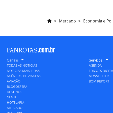
Mercado
Economia e Polí
Canais
Serviços
TODAS AS NOTÍCIAS
AGENDA
NOTÍCIAS MAIS LIDAS
EDIÇÕES DIGITA
AGÊNCIAS DE VIAGENS
NEWSLETTER
AVIAÇÃO
BOM REPORT
BLOGOSFERA
DESTINOS
GENTE
HOTELARIA
MERCADO
PANCORP