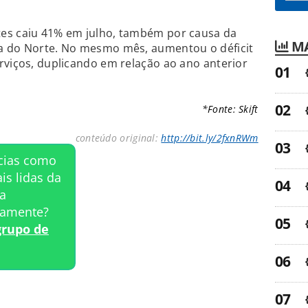
es caiu 41% em julho, também por causa da
MA
a do Norte. No mesmo mês, aumentou o déficit
rviços, duplicando em relação ao ano anterior
*Fonte: Skift
conteúdo original:
http://bit.ly/2fxnRWm
ícias como
is lidas da
a
tamente?
grupo de