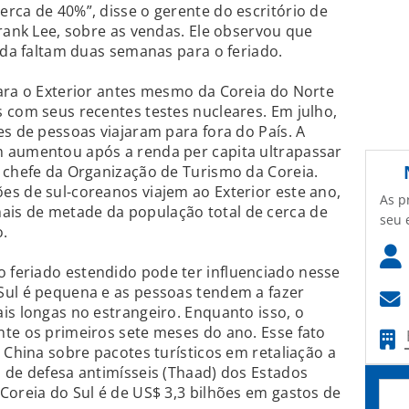
rca de 40%”, disse o gerente do escritório de
Frank Lee, sobre as vendas. Ele observou que
inda faltam duas semanas para o feriado.
ara o Exterior antes mesmo da Coreia do Norte
 com seus recentes testes nucleares. Em julho,
es de pessoas viajaram para fora do País. A
 aumentou após a renda per capita ultrapassar
 chefe da Organização de Turismo da Coreia.
s de sul-coreanos viajem ao Exterior este ano,
As p
is de metade da população total de cerca de
seu 
o.
feriado estendido pode ter influenciado nesse
Sul é pequena e as pessoas tendem a fazer
is longas no estrangeiro. Enquanto isso, o
te os primeiros sete meses do ano. Esse fato
 China sobre pacotes turísticos em retaliação a
 de defesa antimísseis (Thaad) dos Estados
Coreia do Sul é de US$ 3,3 bilhões em gastos de