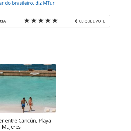
r do brasileiro, diz MTur
CIA
CLIQUE E VOTE
favor utilize o link
a-turismo/internacional/2017/09/sul-coreanos-
rior_149689.html ou as ferramentas oferecidas na
pela PANROTAS Editora é protegido pela legislação
ão reproduza o conteúdo sem autorização da
tas.com.br).
r entre Cancún, Playa
a Mujeres