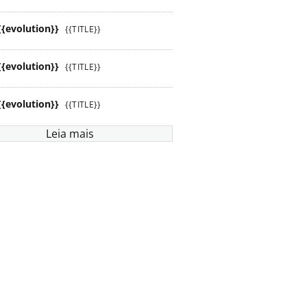
{{evolution}}
{{TITLE}}
{{evolution}}
{{TITLE}}
{{evolution}}
{{TITLE}}
Leia mais