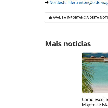
Nordeste lidera intenção de viaja
AVALIE A IMPORTÂNCIA DESTA NOTÍ
Para compartilhar esse conteúdo, por 
Mais notícias
https://www.panrotas.com.br/notici
dobram-procura-por-viagens-no-exte
página. Todo o conteúdo produzido 
brasileira sobre direito autoral. N
PANROTAS Editora (copyright@panro
Como escolhe
Mujeres e Isl