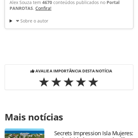
Alex Souza tem
4670
conteúdos publicados no
Portal
PANROTAS
.
Confira!
Sobre o autor
AVALIE A IMPORTÂNCIA DESTA NOTÍCIA
Para compartilhar esse conteúdo, por favor utilize o link
Mais notícias
https://www.panrotas.com.br/noticia-
turismo/locadoras/2013/09/setor-de-locacao-registra-
desaceleracao-no-1o-semestre_92357.html ou as
Secrets Impression Isla Mujeres:
ferramentas oferecidas na página. Todo o conteúdo