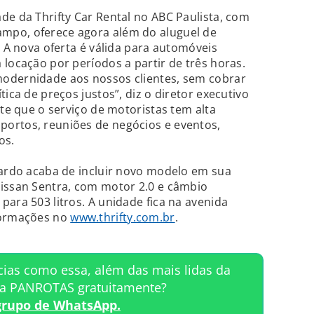
de da Thrifty Car Rental no ABC Paulista, com
mpo, oferece agora além do aluguel de
. A nova oferta é válida para automóveis
 locação por períodos a partir de três horas.
odernidade aos nossos clientes, sem cobrar
tica de preços justos”, diz o diretor executivo
nte que o serviço de motoristas tem alta
ortos, reuniões de negócios e eventos,
os.
nardo acaba de incluir novo modelo em sua
Nissan Sentra, com motor 2.0 e câmbio
para 503 litros. A unidade fica na avenida
formações no
www.thrifty.com.br
.
cias como essa, além das mais lidas da
ta PANROTAS gratuitamente?
grupo de WhatsApp.