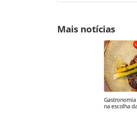
Para compartilhar esse conteúdo, por 
Mais notícias
https://www.panrotas.com.br/notici
diferencial-em-unidade-da-thrifty-e
página. Todo o conteúdo produzido 
brasileira sobre direito autoral. N
PANROTAS Editora (copyright@panro
Gastronomia 
na escolha 