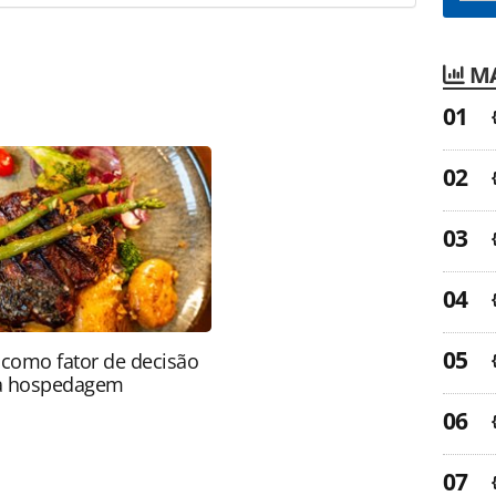
MA
favor utilize o link
a-turismo/locadoras/2014/07/motoristas-sao-
m-sbc_102195.html ou as ferramentas oferecidas na
pela PANROTAS Editora é protegido pela legislação
ão reproduza o conteúdo sem autorização da
tas.com.br).
como fator de decisão
da hospedagem