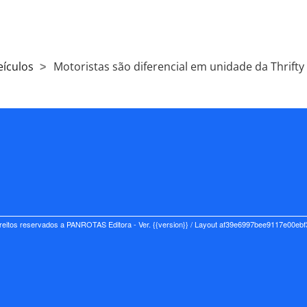
eículos
Motoristas são diferencial em unidade da Thrift
reitos reservados a PANROTAS Editora - Ver.
{{version}}
/ Layout af39e6997bee9117e00eb