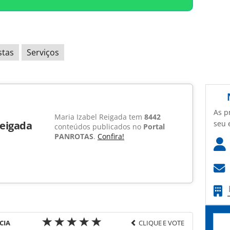
stas
Serviços
As p
Maria Izabel Reigada tem
8442
Reigada
seu 
conteúdos publicados no
Portal
PANROTAS
.
Confira!
CIA
CLIQUE E VOTE