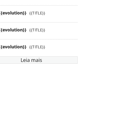
{{evolution}}
{{TITLE}}
{{evolution}}
{{TITLE}}
{{evolution}}
{{TITLE}}
Leia mais