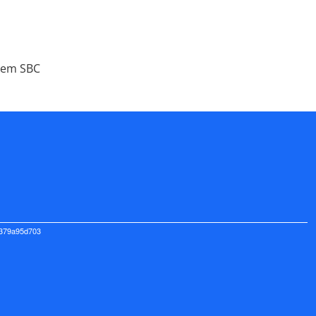
y em SBC
f379a95d703