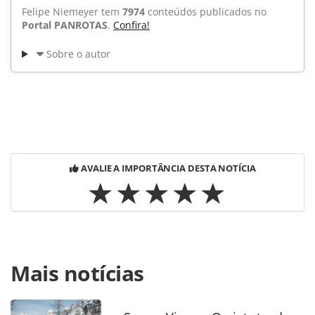
Felipe Niemeyer tem
7974
conteúdos publicados no
Portal PANROTAS
.
Confira!
Sobre o autor
AVALIE A IMPORTÂNCIA DESTA NOTÍCIA
Para compartilhar esse conteúdo, por favor utilize o link
Mais notícias
https://www.panrotas.com.br/noticia-
turismo/mercado/2009/06/aereo-puxou-para-baixo-media-
de-crescimento-do-setor_47983.html ou as ferramentas