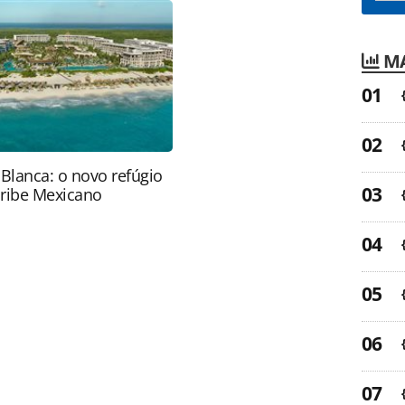
ROTAS Editora é protegido pela legislação
ão reproduza o conteúdo sem autorização da
tas.com.br).
MA
 Blanca: o novo refúgio
aribe Mexicano