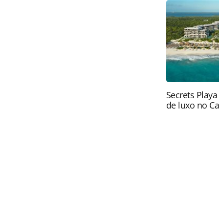
Todo o conteúdo produzido pela PAN
brasileira sobre direito autoral. N
PANROTAS Editora (copyright@panro
Secrets Playa
de luxo no C