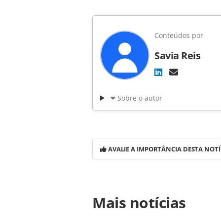
Conteúdos por
Savia Reis
Sobre o autor
AVALIE A IMPORTÂNCIA DESTA NOTÍ
Para compartilhar esse conteúdo, por 
Mais notícias
https://www.panrotas.com.br/notic
tem-maior-alta-do-dia-na-bovespa_6