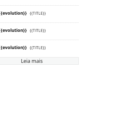
{{evolution}}
{{TITLE}}
{{evolution}}
{{TITLE}}
{{evolution}}
{{TITLE}}
Leia mais