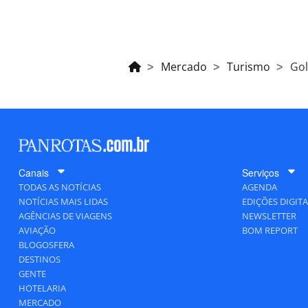
Mercado
Turismo
Gol
Canais
Serviços
TODAS AS NOTÍCIAS
AGENDA
NOTÍCIAS MAIS LIDAS
EDIÇÕES DIGITA
AGÊNCIAS DE VIAGENS
NEWSLETTER
AVIAÇÃO
BOM REPORT
BLOGOSFERA
DESTINOS
GENTE
HOTELARIA
MERCADO