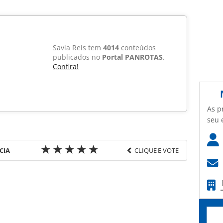
Savia Reis tem
4014
conteúdos
publicados no
Portal PANROTAS
.
Confira!
As p
seu 
CIA
CLIQUE E VOTE
favor utilize o link
ia-turismo/mercado/2011/07/gol-domina-pregao-e-
9497.html ou as ferramentas oferecidas na página.