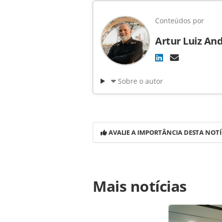
Conteúdos por
Artur Luiz An
Sobre o autor
AVALIE A IMPORTÂNCIA DESTA NOTÍ
Para compartilhar esse conteúdo, por 
Mais notícias
https://www.panrotas.com.br/notici
possuem-122-da-brasil-travel_73832
o conteúdo produzido pela PANROTAS 
sobre direito autoral. Não reprod