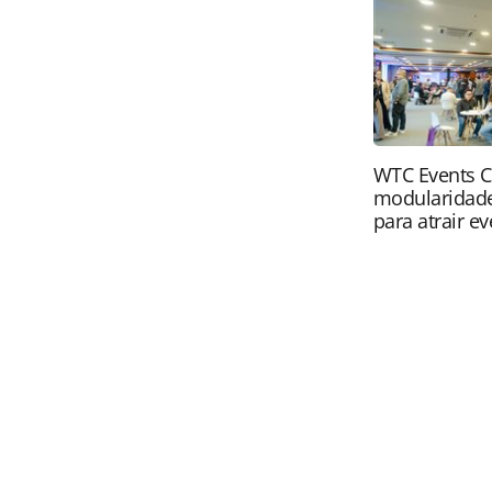
Editora (copyright@panrotas.com.br
WTC Events C
modularidade
para atrair e