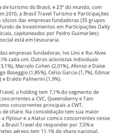
de turismo do Brasil, e 23ª do mundo, com
m 2010, a Brasil Travel Turismo e Participações
Os sócios das empresas fundadoras (35 grupos
Fundo de Investimentos em Participações Dalty
iciais, capitaneados por Pedro Guimarães)
social está em tesouraria.
 das empresas fundadoras, Ivo Lins e Rui Alves
,1% cada um. Outros acionistas individuais
3,1%), Marcelo Cohen (2,01%), Afonso e Daise
go Baseggio (1,85%), Celso Garcia (1,7%), Edmar
) e Eraldo Palmerini (1,9%).
Travel, a holding tem 7,1% do segmento de
 concorrentes a CVC, Queensberry e Tam
como concorrentes principais a CWT,
5% de share. Na consolidação tem sua maior
a a Flytour e a Alatur comco concorrentes nesse
a Brasil Travel diz responder por 7,5% e
lhetes aéreos tem 11,1% do share nacional.