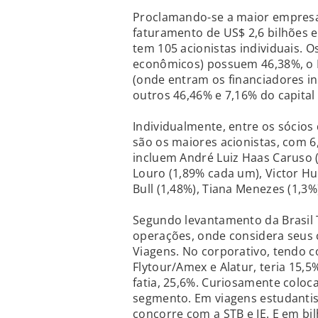
Proclamando-se a maior empresa 
faturamento de US$ 2,6 bilhões e
tem 105 acionistas individuais. 
econômicos) possuem 46,38%, o 
(onde entram os financiadores in
outros 46,46% e 7,16% do capital 
Individualmente, entre os sócios
são os maiores acionistas, com 6
incluem André Luiz Haas Caruso (
Louro (1,89% cada um), Victor Hu
Bull (1,48%), Tiana Menezes (1,3%
Segundo levantamento da Brasil 
operações, onde considera seus
Viagens. No corporativo, tendo 
Flytour/Amex e Alatur, teria 15,
fatia, 25,6%. Curiosamente coloc
segmento. Em viagens estudantis 
concorre com a STB e IE. E em bi