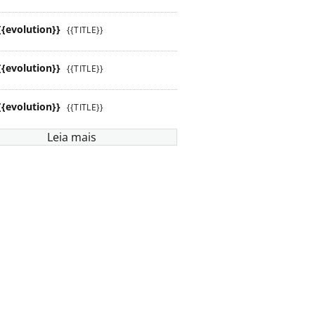
{{evolution}}
{{TITLE}}
{{evolution}}
{{TITLE}}
{{evolution}}
{{TITLE}}
Leia mais