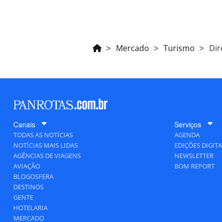
Mercado
Turismo
Dir
Canais
Serviços
TODAS AS NOTÍCIAS
AGENDA
NOTÍCIAS MAIS LIDAS
EDIÇÕES DIGITA
AGÊNCIAS DE VIAGENS
NEWSLETTER
AVIAÇÃO
BOM REPORT
BLOGOSFERA
DESTINOS
GENTE
HOTELARIA
MERCADO