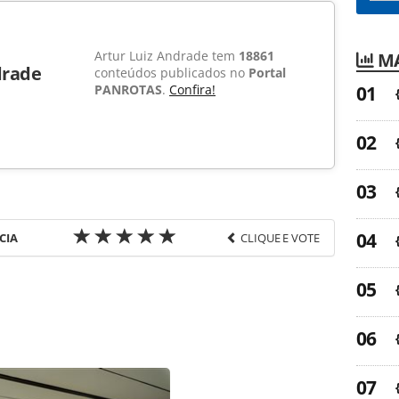
Artur Luiz Andrade tem
18861
MA
drade
conteúdos publicados no
Portal
PANROTAS
.
Confira!
CIA
CLIQUE E VOTE
favor utilize o link
a-turismo/mercado/2011/12/diretores-da-gapnet-
.html ou as ferramentas oferecidas na página. Todo
Editora é protegido pela legislação brasileira
uza o conteúdo sem autorização da PANROTAS