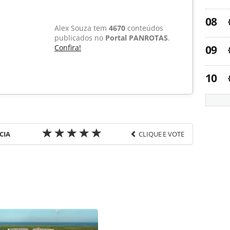
Alex Souza tem
4670
conteúdos
publicados no
Portal PANROTAS
.
Confira!
CIA
CLIQUE E VOTE
favor utilize o link
ia-turismo/mercado/2015/04/plataforma-quer-se-
rismo_112732.html ou as ferramentas oferecidas na
pela PANROTAS Editora é protegido pela legislação
ão reproduza o conteúdo sem autorização da