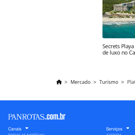
PANROTAS Editora (copyright@panro
Secrets Playa
de luxo no C
Mercado
Turismo
Pla
Canais
Serviços
TODAS AS NOTÍCIAS
AGENDA