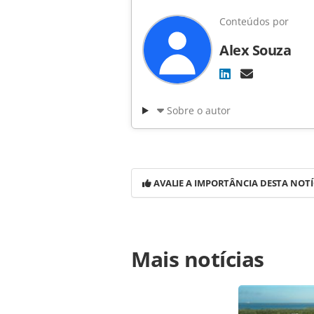
Conteúdos por
Alex Souza
Sobre o autor
AVALIE A IMPORTÂNCIA DESTA NOTÍ
Para compartilhar esse conteúdo, por 
Mais notícias
https://www.panrotas.com.br/notic
tornar-a-maior-distribuidora-do-tu
página. Todo o conteúdo produzido 
brasileira sobre direito autoral. N