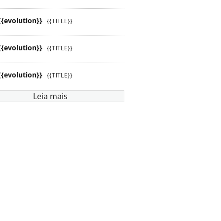
{{evolution}}
{{TITLE}}
{{evolution}}
{{TITLE}}
{{evolution}}
{{TITLE}}
Leia mais