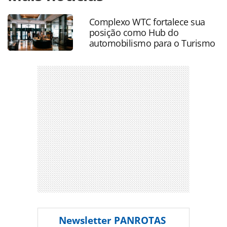
turismo/mercado/2016/01/para-promove-oficina-de-
regionalizacao-confira_122918.html ou as ferramentas
Complexo WTC fortalece sua
oferecidas na página. Todo o conteúdo produzido pela
posição como Hub do
PANROTAS Editora é protegido pela legislação brasileira
automobilismo para o Turismo
sobre direito autoral. Não reproduza o conteúdo sem
autorização da PANROTAS Editora
(copyright@panrotas.com.br).
Newsletter
PANROTAS