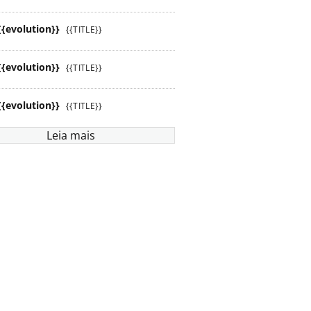
{{evolution}}
{{TITLE}}
{{evolution}}
{{TITLE}}
{{evolution}}
{{TITLE}}
Leia mais