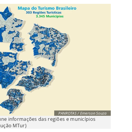
PANROTAS / Emerson Souza
úne informações das regiões e municípios
odução MTur)