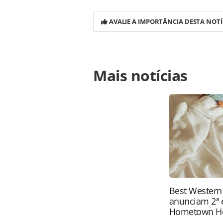
AVALIE A IMPORTÂNCIA DESTA NOTÍ
Para compartilhar esse conteúdo, por 
Mais notícias
https://www.panrotas.com.br/notic
brasileiro-tem-nova-data-de-atualiz
página. Todo o conteúdo produzido 
brasileira sobre direito autoral. N
PANROTAS Editora (copyright@panro
Best Western
anunciam 2ª 
Hometown H