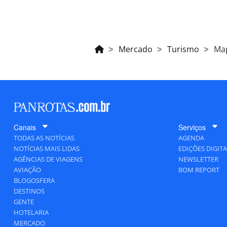
Mercado
Turismo
Map
Canais
Serviços
TODAS AS NOTÍCIAS
AGENDA
NOTÍCIAS MAIS LIDAS
EDIÇÕES DIGITA
AGÊNCIAS DE VIAGENS
NEWSLETTER
AVIAÇÃO
BOM REPORT
BLOGOSFERA
DESTINOS
GENTE
HOTELARIA
MERCADO