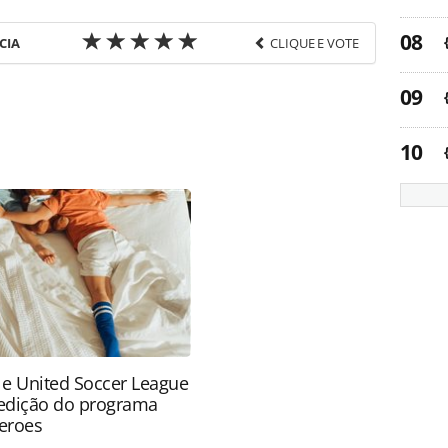
CIA
CLIQUE E VOTE
favor utilize o link
ia-turismo/mercado/2016/02/mapa-do-turismo-
acao_123590.html ou as ferramentas oferecidas na
pela PANROTAS Editora é protegido pela legislação
ão reproduza o conteúdo sem autorização da
tas.com.br).
 e United Soccer League
edição do programa
eroes