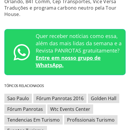
Orlando, B4T Comm, Cep Transportes, Vice Versa
Traduções e programa carbono neutro pela Tour
House.
Quer receber notícias como essa,
além das mais lidas da semana e a
Revista PANROTAS gratuitamente?
Entre em nosso grupo de
WhatsApp.
TÓPICOS RELACIONADOS
Sao Paulo
Fórum Panrotas 2016
Golden Hall
Fórum Panrotas
Wtc Events Center
Tendencias Em Turismo
Profissionais Turismo