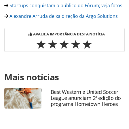
Startups conquistam o público do Fórum; veja fotos
Alexandre Arruda deixa direção da Argo Solutions
AVALIE A IMPORTÂNCIA DESTA NOTÍCIA
Para compartilhar esse conteúdo, por favor utilize o link
Mais notícias
https://www.panrotas.com.br/noticia-
turismo/mercado/2016/04/executivo-investe-em-startup-
do-forum-panrotas_124939.html ou as ferramentas
Best Western e United Soccer
oferecidas na página. Todo o conteúdo produzido pela
League anunciam 2ª edição do
PANROTAS Editora é protegido pela legislação brasileira
programa Hometown Heroes
sobre direito autoral. Não reproduza o conteúdo sem
autorização da PANROTAS Editora
(copyright@panrotas.com.br).