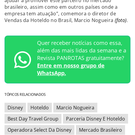
ajudar a promover este parceiro no mercado
brasileiro, assim como em outros países onde a
empresa tem atuação”, comemora o diretor de
Vendas da Hoteldo no Brasil, Marcio Nogueira
(foto)
.
Quer receber notícias como essa,
além das mais lidas da semana e a
Revista PANROTAS gratuitamente?
Entre em nosso grupo de
WhatsApp.
TÓPICOS RELACIONADOS
Disney
Hoteldo
Marcio Nogueira
Best Day Travel Group
Parceria Disney E Hoteldo
Operadora Select Da Disney
Mercado Brasileiro