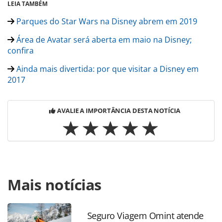
LEIA TAMBÉM
Parques do Star Wars na Disney abrem em 2019
Área de Avatar será aberta em maio na Disney;
confira
Ainda mais divertida: por que visitar a Disney em
2017
AVALIE A IMPORTÂNCIA DESTA NOTÍCIA
Para compartilhar esse conteúdo, por favor utilize o link
Mais notícias
https://www.panrotas.com.br/noticia-
turismo/mercado/2017/02/hoteldo-entra-para-o-grupo-de-
operadoras-select-da-disney_144176.html ou as
ferramentas oferecidas na página. Todo o conteúdo
Seguro Viagem Omint atende