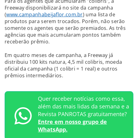
Para os agentes que acumularam "colibris", a
Freeway disponibilizará no site da campanha
(
www.campanhabeijaflor.com.br
) uma lista de
produtos para serem trocados. Porém, não serão
somente os agentes que serão premiados. As três
agências que mais acumularam pontos também
receberão prêmio.
Em quatro meses de campanha, a Freeway já
distribuiu 100 kits natura, 4,5 mil colibris, moeda
oficial da campanha (1 colibri = 1 real) e outros
prêmios intermediários.
Quer receber notícias como essa,
além das mais lidas da semana e a
Revista PANROTAS gratuitamente?
Entre em nosso grupo de
WhatsApp.