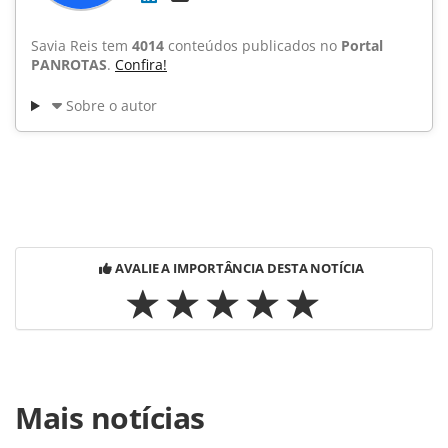
Savia Reis tem
4014
conteúdos publicados no
Portal
PANROTAS
.
Confira!
Sobre o autor
AVALIE A IMPORTÂNCIA DESTA NOTÍCIA
Para compartilhar esse conteúdo, por favor utilize o link
Mais notícias
https://www.panrotas.com.br/noticia-
turismo/operadoras/2012/07/nascimento-faz-evento-com-