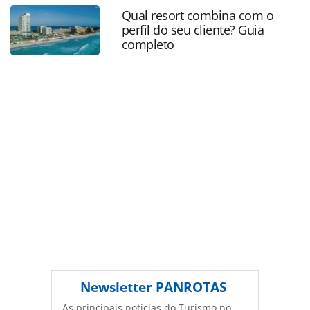
foco-em-produtos-nacionais_79814.html ou as
Qual resort combina com o
ferramentas oferecidas na página. Todo o conteúdo
perfil do seu cliente? Guia
produzido pela PANROTAS Editora é protegido pela
completo
legislação brasileira sobre direito autoral. Não reproduza o
conteúdo sem autorização da PANROTAS Editora
(copyright@panrotas.com.br).
Newsletter
PANROTAS
As principais notícias do Turismo no