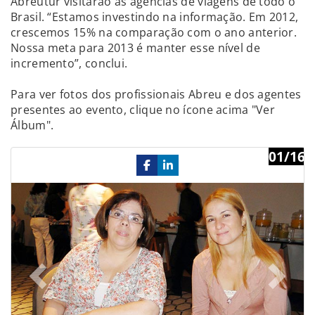
Abreutur visitarão as agências de viagens de todo o
Brasil. “Estamos investindo na informação. Em 2012,
crescemos 15% na comparação com o ano anterior.
Nossa meta para 2013 é manter esse nível de
incremento”, conclui.
Para ver fotos dos profissionais Abreu e dos agentes
presentes ao evento, clique no ícone acima "Ver
Álbum".
01/16
Previous
Ne