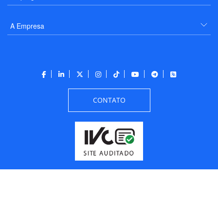
A Empresa
CONTATO
Todos os direitos reservados a PANROTAS Editora - Ver.
Thursday, August 6, 2026
3:21:05 PM -03:00:00 - Builder 2026.6.2.1
/ Layout
205df0c0b694a693290208d10d1a485b