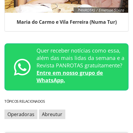
PANROTAS / Emerson Souza
Maria do Carmo e Vila Ferreira (Numa Tur)
Quer receber notícias como essa,
além das mais lidas da semana e a
Revista PANROTAS gratuitamente?
Entre em nosso grupo de
WhatsApp.
TÓPICOS RELACIONADOS
Operadoras
Abreutur