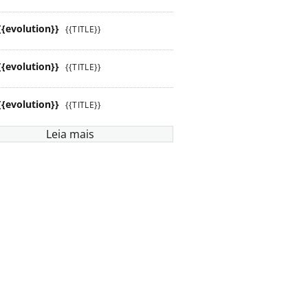
{{evolution}}
{{TITLE}}
{{evolution}}
{{TITLE}}
{{evolution}}
{{TITLE}}
Leia mais