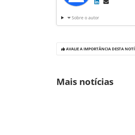
Sobre o autor
AVALIE A IMPORTÂNCIA DESTA NOTÍ
Para compartilhar esse conteúdo, por 
Mais notícias
https://www.panrotas.com.br/notici
grupo-aguia-passara-por-reposicio
na página. Todo o conteúdo produzi
legislação brasileira sobre direito
da PANROTAS Editora (copyright@pa