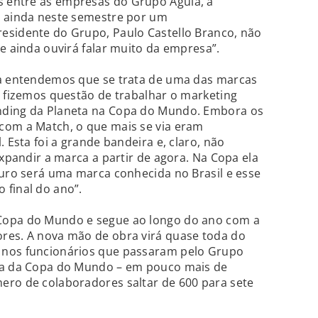
 entre as empresas do Grupo Águia, a
á ainda neste semestre por um
esidente do Grupo, Paulo Castello Branco, não
de ainda ouvirá falar muito da empresa”.
ia entendemos que se trata de uma das marcas
o fizemos questão de trabalhar o marketing
nding da Planeta na Copa do Mundo. Embora os
com a Match, o que mais se via eram
. Esta foi a grande bandeira e, claro, não
expandir a marca a partir de agora. Na Copa ela
turo será uma marca conhecida no Brasil e esse
 final do ano”.
Copa do Mundo e segue ao longo do ano com a
res. A nova mão de obra virá quase toda do
 nos funcionários que passaram pelo Grupo
nta da Copa do Mundo – em pouco mais de
ero de colaboradores saltar de 600 para sete