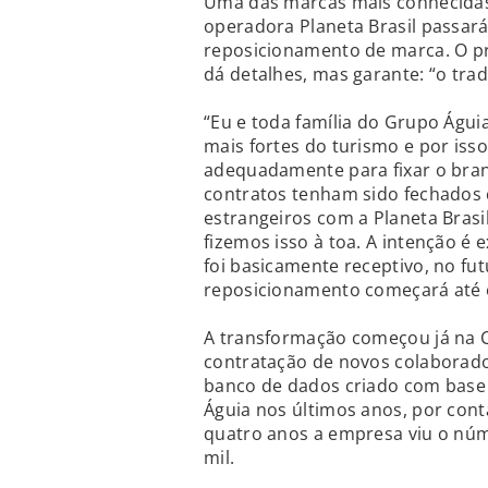
Uma das marcas mais conhecidas
operadora Planeta Brasil passar
reposicionamento de marca. O pr
dá detalhes, mas garante: “o tra
“Eu e toda família do Grupo Águ
mais fortes do turismo e por iss
adequadamente para fixar o bra
contratos tenham sido fechados 
estrangeiros com a Planeta Brasil
fizemos isso à toa. A intenção é 
foi basicamente receptivo, no fu
reposicionamento começará até o
A transformação começou já na 
contratação de novos colaborado
banco de dados criado com base
Águia nos últimos anos, por co
quatro anos a empresa viu o núm
mil.