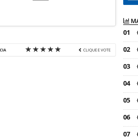
MA
CIA
CLIQUE E VOTE
favor utilize o link
a-turismo/operadoras/2014/08/planeta-brasil-
namento_103792.html ou as ferramentas oferecidas
do pela PANROTAS Editora é protegido pela
 autoral. Não reproduza o conteúdo sem autorização
nrotas.com.br).