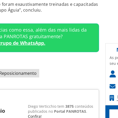
 foram exaustivamente treinadas e capacitadas
upo Águia”, concluiu.
cias como essa, além das mais lidas da
ta PANROTAS gratuitamente?
grupo de WhatsApp.
As p
seu 
Reposicionamento
Diego Verticchio tem
3875
conteúdos
io
publicados no
Portal PANROTAS
.
Confira!