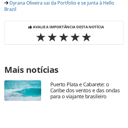
Dyrana Oliveira sai da Portfolio e se junta à Hello
Brazil
AVALIE A IMPORTÂNCIA DESTA NOTÍCIA
Para compartilhar esse conteúdo, por favor utilize o link
Mais notícias
https://www.panrotas.com.br/noticia-
turismo/operadoras/2016/12/julio-sousa-deixa-
mmtgapnet-no-rio-dyrana-entra_142164.html ou as
Puerto Plata e Cabarete: o
ferramentas oferecidas na página. Todo o conteúdo
Caribe dos ventos e das ondas
produzido pela PANROTAS Editora é protegido pela
para o viajante brasileiro
legislação brasileira sobre direito autoral. Não reproduza o
conteúdo sem autorização da PANROTAS Editora
(copyright@panrotas.com.br).