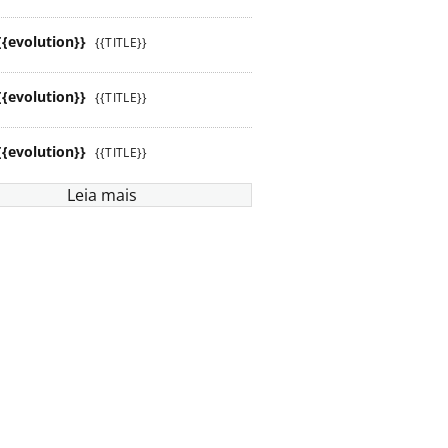
{{evolution}}
{{TITLE}}
{{evolution}}
{{TITLE}}
{{evolution}}
{{TITLE}}
Leia mais