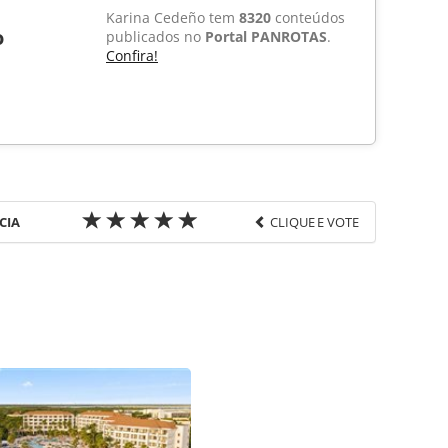
Karina Cedeño tem
8320
conteúdos
o
publicados no
Portal PANROTAS
.
Confira!
CIA
CLIQUE E VOTE
favor utilize o link
ia-turismo/parquestematicos/2015/11/cobrass-
eca_121213.html ou as ferramentas oferecidas na
pela PANROTAS Editora é protegido pela legislação
ão reproduza o conteúdo sem autorização da
tas.com.br).