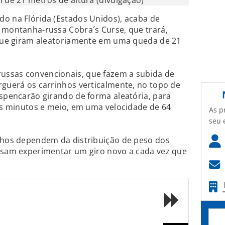
l de 21 metros de altura (divulgação)
do na Flórida (Estados Unidos), acaba de
 montanha-russa Cobra´s Curse, que trará,
s que giram aleatoriamente em uma queda de 21
ussas convencionais, que fazem a subida de
rguerá os carrinhos verticalmente, no topo de
espencarão girando de forma aleatória, para
rês minutos e meio, em uma velocidade de 64
As p
seu 
inhos dependem da distribuição de peso dos
ossam experimentar um giro novo a cada vez que