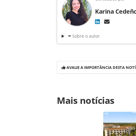
Karina Cedeñ
Sobre o autor
AVALIE A IMPORTÂNCIA DESTA NOTÍ
Para compartilhar esse conteúdo, por 
Mais notícias
https://www.panrotas.com.br/notic
curse-tera-queda-de-21-metros-conh
página. Todo o conteúdo produzido 
brasileira sobre direito autoral. N
PANROTAS Editora (copyright@panro