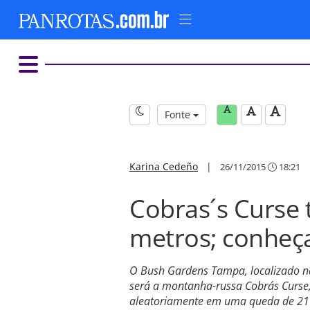
Fonte
Karina Cedeño
|
26/11/2015
18:21
Cobras´s Curse 
metros; conheç
O Bush Gardens Tampa, localizado na
será a montanha-russa Cobra´s Curse, 
aleatoriamente em uma queda de 21 