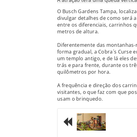
A atração terá uma queda vertica
O Busch Gardens Tampa, localiza
divulgar detalhes de como será a
entre os diferenciais, carrinho
metros de altura.
Diferentemente das montanhas-r
forma gradual, a Cobra´s Curse e
um templo antigo, e de lá eles d
trás e para frente, durante os t
quilômetros por hora.
A frequência e direção dos carr
visitantes, o que faz com que p
usam o brinquedo.