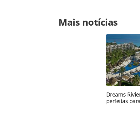
Para compartilhar esse conteúdo, por 
Mais notícias
https://www.panrotas.com.br/noticia
orcamento-60-maior-em-2010_49754.
Todo o conteúdo produzido pela PAN
brasileira sobre direito autoral. N
PANROTAS Editora (copyright@panro
Dreams Rivier
perfeitas para