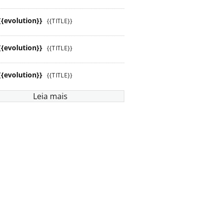
{{evolution}}
{{TITLE}}
{{evolution}}
{{TITLE}}
{{evolution}}
{{TITLE}}
Leia mais