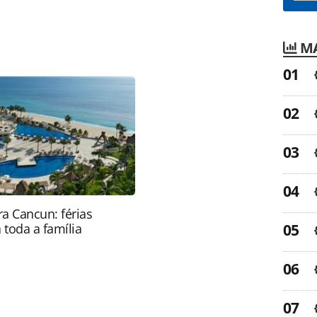
favor utilize o link
MA
-turismo/politica/2009/08/mtur-deve-ter-
html ou as ferramentas oferecidas na página.
ROTAS Editora é protegido pela legislação
ão reproduza o conteúdo sem autorização da
tas.com.br).
a Cancun: férias
 toda a família