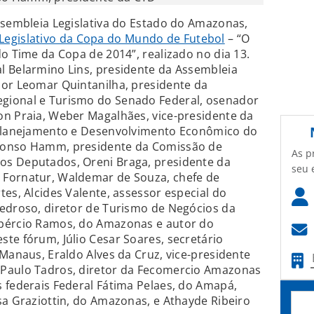
ssembleia Legislativa do Estado do Amazonas,
Legislativo da Copa do Mundo de Futebol
– “O
do Time da Copa de 2014”, realizado no dia 13.
l Belarmino Lins, presidente da Assembleia
dor Leomar Quintanilha, presidente da
gional e Turismo do Senado Federal, osenador
on Praia, Weber Magalhães, vice-presidente da
 Planejamento e Desenvolvimento Econômico do
fonso Hamm, presidente da Comissão de
As p
os Deputados, Oreni Braga, presidente da
seu 
 Fornatur, Waldemar de Souza, chefe de
es, Alcides Valente, assessor especial do
Pedroso, diretor de Turismo de Negócios da
upércio Ramos, do Amazonas e autor do
te fórum, Júlio Cesar Soares, secretário
 Manaus, Eraldo Alves da Cruz, vice-presidente
 Paulo Tadros, diretor da Fecomercio Amazonas
 federais Federal Fátima Pelaes, do Amapá,
sa Graziottin, do Amazonas, e Athayde Ribeiro