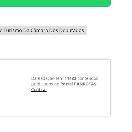
e Turismo Da Câmara Dos Deputados
Da Redação tem
11433
conteúdos
publicados no
Portal PANROTAS
.
Confira!