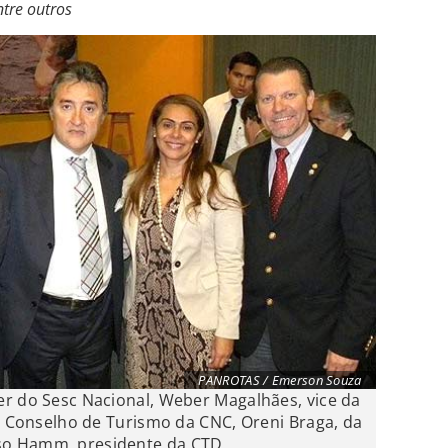
tre outros
PANROTAS / Emerson Souza
er do Sesc Nacional, Weber Magalhães, vice da
do Conselho de Turismo da CNC, Oreni Braga, da
so Hamm, presidente da CTD