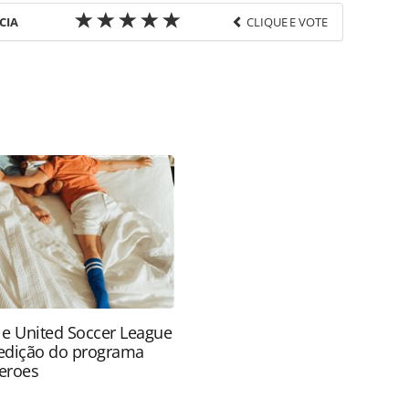
CIA
CLIQUE E VOTE
favor utilize o link
-turismo/politica/2009/08/veja-fotos-do-forum-
 ou as ferramentas oferecidas na página. Todo o
itora é protegido pela legislação brasileira sobre
onteúdo sem autorização da PANROTAS Editora
 e United Soccer League
edição do programa
eroes