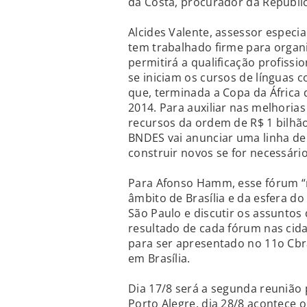
da Costa, procurador da Repúblic
Alcides Valente, assessor especi
tem trabalhado firme para organ
permitirá a qualificação profissi
se iniciam os cursos de línguas 
que, terminada a Copa da África d
2014. Para auxiliar nas melhorias
recursos da ordem de R$ 1 bilhão
BNDES vai anunciar uma linha de 
construir novos se for necessári
Para Afonso Hamm, esse fórum “n
âmbito de Brasília e da esfera do 
São Paulo e discutir os assuntos
resultado de cada fórum nas cid
para ser apresentado no 11o Cbr
em Brasília.
Dia 17/8 será a segunda reunião
Porto Alegre, dia 28/8 acontece o