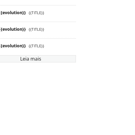
{{evolution}}
{{TITLE}}
{{evolution}}
{{TITLE}}
{{evolution}}
{{TITLE}}
Leia mais