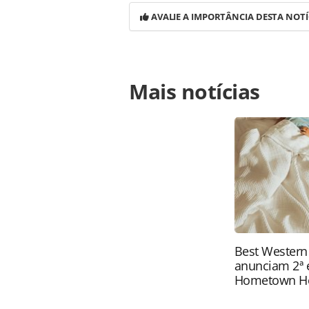
AVALIE A IMPORTÂNCIA DESTA NOTÍ
Para compartilhar esse conteúdo, por 
Mais notícias
https://www.panrotas.com.br/noticia
legislativo-sobre-a-copa_50129.html
conteúdo produzido pela PANROTAS Ed
direito autoral. Não reproduza o c
(copyright@panrotas.com.br).
Best Western
anunciam 2ª 
Hometown H