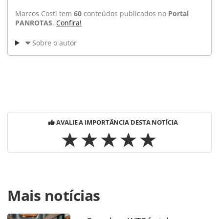
Marcos Costi tem
60
conteúdos publicados no
Portal
PANROTAS
.
Confira!
Sobre o autor
AVALIE A IMPORTÂNCIA DESTA NOTÍCIA
Para compartilhar esse conteúdo, por favor utilize o link
Mais notícias
https://www.panrotas.com.br/noticia-
turismo/politica/2010/01/portaria-definira-atribuicao-do-
grupo-de-turismo-ferroviario_54600.html ou as