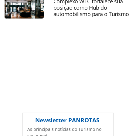
Complexo WTC fortalece sua
ferramentas oferecidas na página. Todo o conteúdo
posição como Hub do
produzido pela PANROTAS Editora é protegido pela
automobilismo para o Turismo
legislação brasileira sobre direito autoral. Não reproduza o
conteúdo sem autorização da PANROTAS Editora
(copyright@panrotas.com.br).
Newsletter
PANROTAS
As principais notícias do Turismo no
seu e-mail