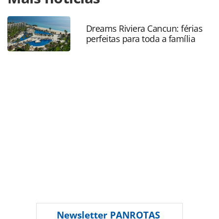
turismo/politica/2015/05/ministro-debate-lei-de-incentivo-
ao-turismo-com-deputado_114501.html ou as ferramentas
oferecidas na página. Todo o conteúdo produzido pela
Dreams Riviera Cancun: férias
perfeitas para toda a família
PANROTAS Editora é protegido pela legislação brasileira
sobre direito autoral. Não reproduza o conteúdo sem
autorização da PANROTAS Editora
(copyright@panrotas.com.br).
Newsletter
PANROTAS