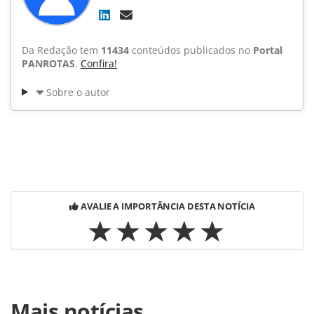
Da Redação tem
11434
conteúdos publicados no
Portal
PANROTAS
.
Confira!
Sobre o autor
AVALIE A IMPORTÂNCIA DESTA NOTÍCIA
Para compartilhar esse conteúdo, por favor utilize o link
Mais notícias
https://www.panrotas.com.br/noticia-