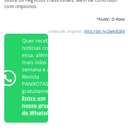
com impostos.
*Fonte: O Povo
conteúdo original:
http://bit.ly/2wN8SB4
Quer receber
notícias como
essa, além das
mais lidas da
semana e a
Revista
PANROTAS
gratuitamente?
Entre em
nosso grupo
de WhatsApp.