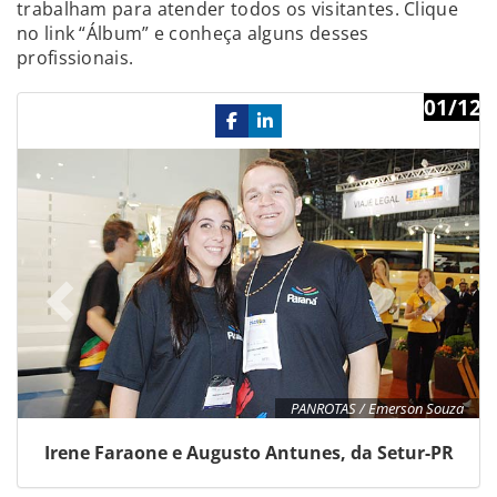
trabalham para atender todos os visitantes. Clique
no link “Álbum” e conheça alguns desses
profissionais.
01/12
Previous
Ne
PANROTAS / Emerson Souza
Irene Faraone e Augusto Antunes, da Setur-PR