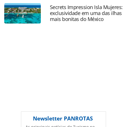
sudeste-no-salao-do-turismo_48832.html ou as
Secrets Impression Isla Mujeres:
ferramentas oferecidas na página. Todo o conteúdo
exclusividade em uma das ilhas
produzido pela PANROTAS Editora é protegido pela
mais bonitas do México
legislação brasileira sobre direito autoral. Não reproduza o
conteúdo sem autorização da PANROTAS Editora
(copyright@panrotas.com.br).
Newsletter
PANROTAS
As principais notícias do Turismo no