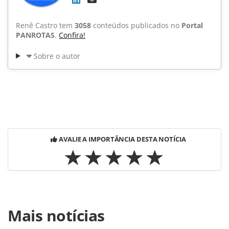
Renê Castro tem
3058
conteúdos publicados no
Portal
PANROTAS
.
Confira!
Sobre o autor
AVALIE A IMPORTÂNCIA DESTA NOTÍCIA
Para compartilhar esse conteúdo, por favor utilize o link
Mais notícias
https://www.panrotas.com.br/noticia-
turismo/salaodoturismo/2009/07/veja-as-regioes-sul-e-