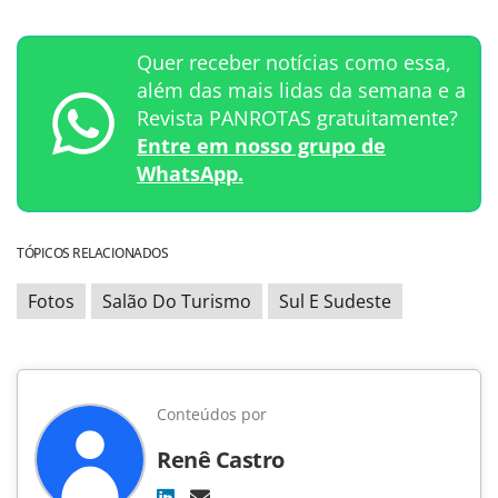
Quer receber notícias como essa,
além das mais lidas da semana e a
Revista PANROTAS gratuitamente?
Entre em nosso grupo de
WhatsApp.
TÓPICOS RELACIONADOS
Fotos
Salão Do Turismo
Sul E Sudeste
Conteúdos por
Renê Castro