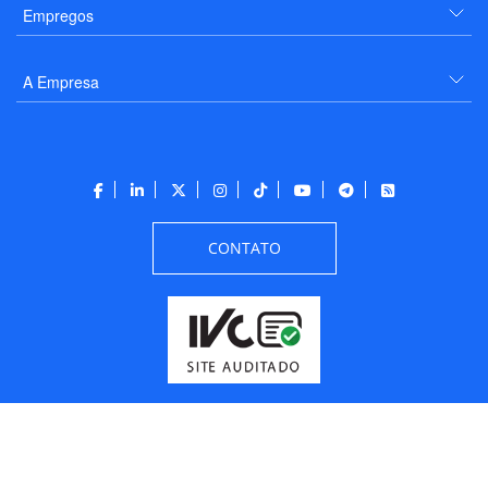
Empregos
A Empresa
CONTATO
Todos os direitos reservados a PANROTAS Editora - Ver.
Friday, August 7, 2026
10:23:48 AM -03:00:00 - Builder 2026.6.2.1
/ Layout
205df0c0b694a693290208d10d1a485b