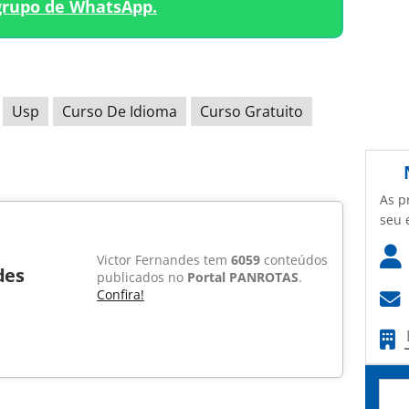
grupo de WhatsApp.
Usp
Curso De Idioma
Curso Gratuito
As p
seu 
Victor Fernandes tem
6059
conteúdos
des
publicados no
Portal PANROTAS
.
Confira!