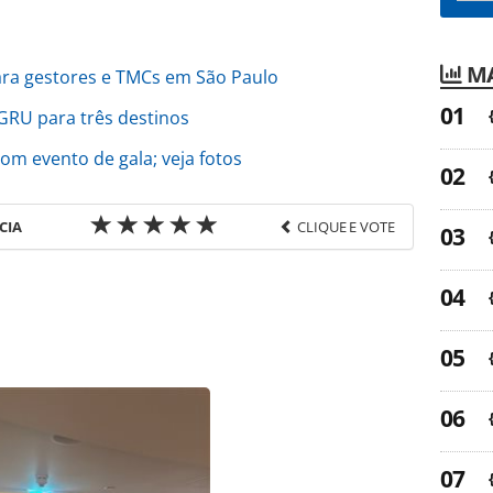
MA
ara gestores e TMCs em São Paulo
RU para três destinos
om evento de gala; veja fotos
CIA
CLIQUE E VOTE
favor utilize o link
-turismo/servicos/2017/08/inscricoes-abertas-
-usp_148973.html ou as ferramentas oferecidas na
pela PANROTAS Editora é protegido pela legislação
ão reproduza o conteúdo sem autorização da
tas.com.br).