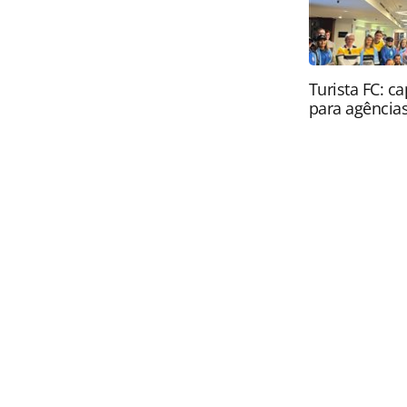
Turista FC: c
para agência