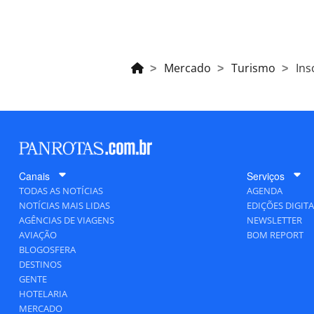
Mercado
Turismo
Ins
Canais
Serviços
TODAS AS NOTÍCIAS
AGENDA
NOTÍCIAS MAIS LIDAS
EDIÇÕES DIGITA
AGÊNCIAS DE VIAGENS
NEWSLETTER
AVIAÇÃO
BOM REPORT
BLOGOSFERA
DESTINOS
GENTE
HOTELARIA
MERCADO