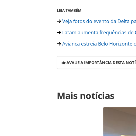
LEIA TAMBÉM
Veja fotos do evento da Delta p
Latam aumenta frequências de G
Avianca estreia Belo Horizonte c
AVALIE A IMPORTÂNCIA DESTA NOTÍ
Para compartilhar esse conteúdo, por 
Mais notícias
https://www.panrotas.com.br/noticia
para-cursos-de-linguas-gratuitos-da
página. Todo o conteúdo produzido 
brasileira sobre direito autoral. N
PANROTAS Editora (copyright@panro