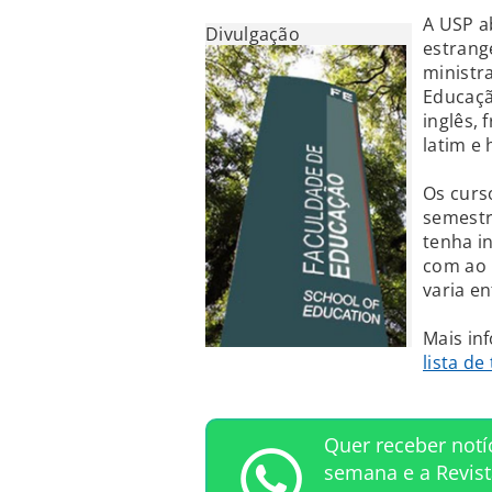
A USP a
Divulgação
estrang
ministr
Educaçã
inglês, 
latim e 
Os curs
semestr
tenha in
com ao 
varia en
Mais in
lista de
Quer receber notí
semana e a Revis