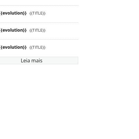
{{evolution}}
{{TITLE}}
{{evolution}}
{{TITLE}}
{{evolution}}
{{TITLE}}
Leia mais