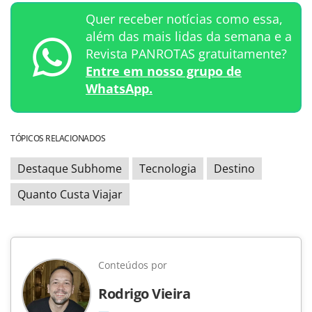
Quer receber notícias como essa,
além das mais lidas da semana e a
Revista PANROTAS gratuitamente?
Entre em nosso grupo de
WhatsApp.
TÓPICOS RELACIONADOS
Destaque Subhome
Tecnologia
Destino
Quanto Custa Viajar
Conteúdos por
Rodrigo Vieira