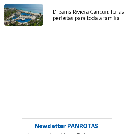
passageiro-em-mais-de-240-destinos_120235.html ou as
ferramentas oferecidas na página. Todo o conteúdo
Dreams Riviera Cancun: férias
perfeitas para toda a família
produzido pela PANROTAS Editora é protegido pela
legislação brasileira sobre direito autoral. Não reproduza o
conteúdo sem autorização da PANROTAS Editora
(copyright@panrotas.com.br).
Newsletter
PANROTAS