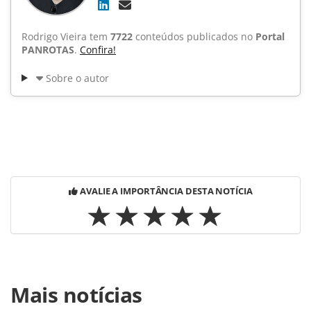
Rodrigo Vieira tem
7722
conteúdos publicados no
Portal
PANROTAS
.
Confira!
Sobre o autor
AVALIE A IMPORTÂNCIA DESTA NOTÍCIA
Para compartilhar esse conteúdo, por favor utilize o link
Mais notícias
https://www.panrotas.com.br/noticia-
turismo/tecnologia/2015/10/site-calcula-gasto-do-