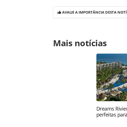
AVALIE A IMPORTÂNCIA DESTA NOTÍ
Para compartilhar esse conteúdo, por 
Mais notícias
https://www.panrotas.com.br/notici
mais-baixados-de-2016-veja-a-lista_
página. Todo o conteúdo produzido 
brasileira sobre direito autoral. N
PANROTAS Editora (copyright@panro
Dreams Rivier
perfeitas para