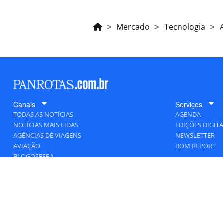
Mercado
Tecnologia
Canais
Serviços
TODAS AS NOTÍCIAS
AGENDA
NOTÍCIAS MAIS LIDAS
EDIÇÕES DIGITA
AGÊNCIAS DE VIAGENS
NEWSLETTER
AVIAÇÃO
BOM REPORT
BLOGOSFERA
DESTINOS
GENTE
HOTELARIA
MERCADO
PANCORP
PANROTAS+