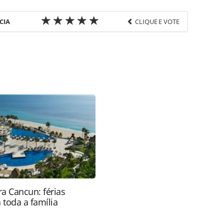
CIA
CLIQUE E VOTE
favor utilize o link
a-turismo/tecnologia/2016/12/apple-revela-os-apps-
142354.html ou as ferramentas oferecidas na
pela PANROTAS Editora é protegido pela legislação
ão reproduza o conteúdo sem autorização da
tas.com.br).
a Cancun: férias
 toda a família