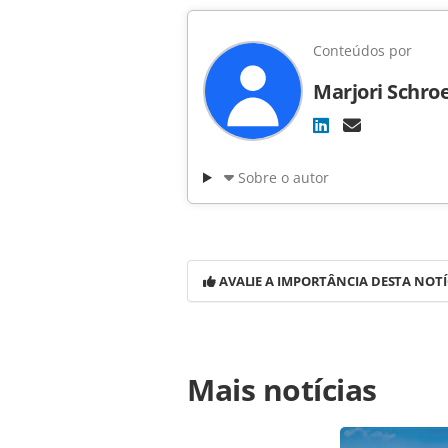
Conteúdos por
Marjori Schro
Sobre o autor
AVALIE A IMPORTÂNCIA DESTA NOTÍ
Para compartilhar esse conteúdo, por 
Mais notícias
https://www.panrotas.com.br/notici
absorveu-190-dos-211-funcionarios-
página. Todo o conteúdo produzido 