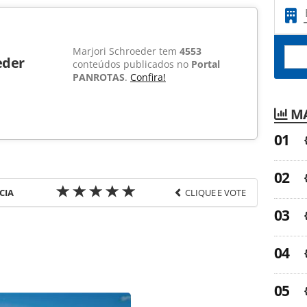
Marjori Schroeder tem
4553
eder
conteúdos publicados no
Portal
PANROTAS
.
Confira!
MA
CIA
CLIQUE E VOTE
favor utilize o link
a-turismo/viagenscorporativas/2009/08/alatur-
da-bti_50013.html ou as ferramentas oferecidas na
pela PANROTAS Editora é protegido pela legislação