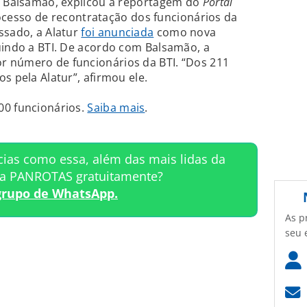
os Balsamão, explicou à reportagem do
Portal
cesso de recontratação dos funcionários da
ssado, a Alatur
foi anunciada
como nova
uindo a BTI. De acordo com Balsamão, a
 número de funcionários da BTI. “Dos 211
s pela Alatur”, afirmou ele.
00 funcionários.
Saiba mais
.
cias como essa, além das mais lidas da
ta PANROTAS gratuitamente?
grupo de WhatsApp.
As p
seu 