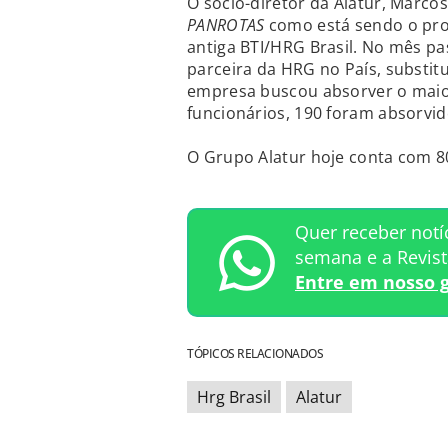
O sócio-diretor da Alatur, Marc
PANROTAS
como está sendo o pro
antiga BTI/HRG Brasil. No mês pa
parceira da HRG no País, substit
empresa buscou absorver o maior
funcionários, 190 foram absorvido
O Grupo Alatur hoje conta com 8
Quer receber notí
semana e a Revis
Entre em nosso 
TÓPICOS RELACIONADOS
Hrg Brasil
Alatur