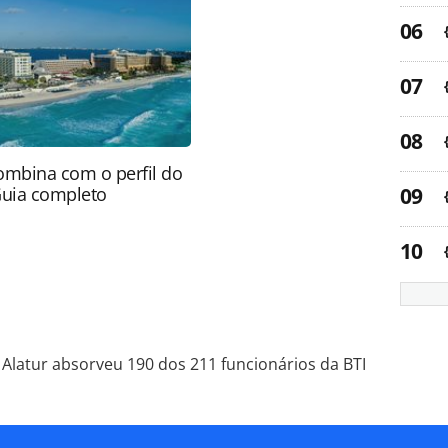
ão reproduza o conteúdo sem autorização da
tas.com.br).
ombina com o perfil do
Guia completo
Alatur absorveu 190 dos 211 funcionários da BTI