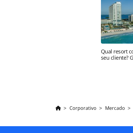
brasileira sobre direito autoral. N
PANROTAS Editora (copyright@panro
Qual resort c
seu cliente? 
Corporativo
Mercado