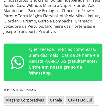
Dinossauros), Snowland, Bondinhos Aéreos, Tri Táxi
Aéreo, Caza Wilfrido, Mundo a Vapor, Flor do Vale
Alambique e Parque Ecológico, Chocolate Prawer,
Parque Terra Mágica Florybal, Vinícola Miolo, Imitur,
Giordani Turismo, Garfo e Bombacha, Gramado
Locadora de Veículos, Jardineira das Hortênsias e
Jusepe Transporte Privativo.
Quer receber notícias como essa,
além das mais lidas da semana e a
Revista PANROTAS gratuitamente?
Entre em nosso grupo de
WhatsApp.
TÓPICOS RELACIONADOS
Viagens Corporativas
Canela
Caxias Do Sul