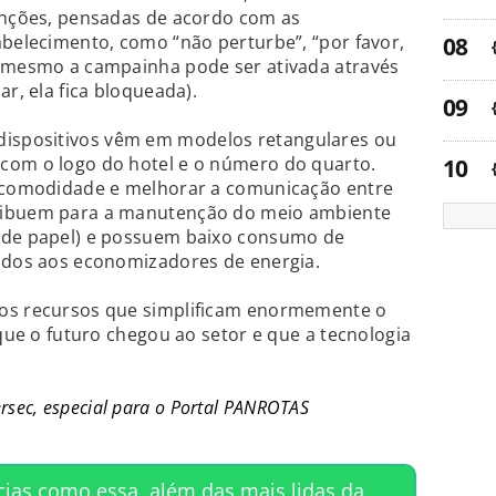
funções, pensadas de acordo com as
abelecimento, como “não perturbe”, “por favor,
é mesmo a campainha pode ser ativada através
ar, ela fica bloqueada).
 dispositivos vêm em modelos retangulares ou
com o logo do hotel e o número do quarto.
e comodidade e melhorar a comunicação entre
ribuem para a manutenção do meio ambiente
 de papel) e possuem baixo consumo de
rados aos economizadores de energia.
vos recursos que simplificam enormemente o
 que o futuro chegou ao setor e que a tecnologia
.
tersec, especial para o Portal PANROTAS
cias como essa, além das mais lidas da