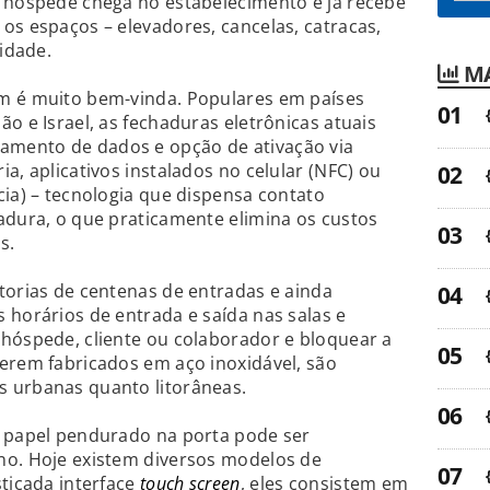
o hóspede chega no estabelecimento e já recebe
os espaços – elevadores, cancelas, catracas,
lidade.
MA
m é muito bem-vinda. Populares em países
o e Israel, as fechaduras eletrônicas atuais
mento de dados e opção de ativação via
a, aplicativos instalados no celular (NFC) ou
cia) – tecnologia que dispensa contato
adura, o que praticamente elimina os custos
s.
torias de centenas de entradas e ainda
 horários de entrada e saída nas salas e
hóspede, cliente ou colaborador e bloquear a
erem fabricados em aço inoxidável, são
 urbanas quanto litorâneas.
e papel pendurado na porta pode ser
no. Hoje existem diversos modelos de
sticada interface
touch screen
, eles consistem em