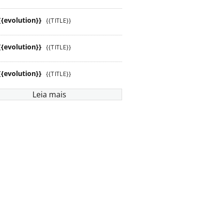
{{evolution}}
{{TITLE}}
{{evolution}}
{{TITLE}}
{{evolution}}
{{TITLE}}
Leia mais