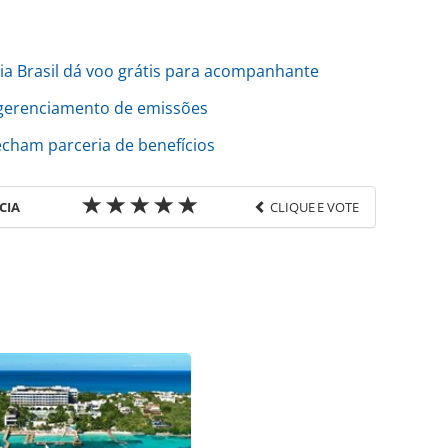
ria Brasil dá voo grátis para acompanhante
a gerenciamento de emissões
echam parceria de benefícios
CIA
CLIQUE E VOTE
favor utilize o link
o/artigos/2018/04/como-a-tecnologia-pode-
o-setor-hoteleiro_155078.html ou as ferramentas
údo produzido pela PANROTAS Editora é protegido
eito autoral. Não reproduza o conteúdo sem
copyright@panrotas.com.br).