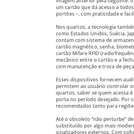
imagem anterior pela seguinte: 
um cartão que dá acesso a todos 
portões –, com praticidade e faci
Nos quartos, a tecnologia també
como Estados Unidos, Suécia, Japã
contam com sistema de armazena
cartão magnético, senha, biometri
cartão Mifare RFID (radiofrequên
mecânico entre o cartão e a fech
com manutenção e troca de peça
Esses dispositivos fornecem audi
permitem ao usuário controlar os
quartos, saber se quem acessa é 
porta no período desejado. Por s
recomendados tanto para regiões
Até o obsoleto “não perturbe” d
substituído por algo mais moder
sinalizadores externos. Com sofi