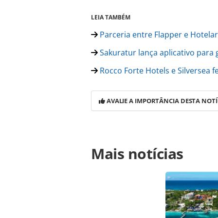
LEIA TAMBÉM
Parceria entre Flapper e Hotela
Sakuratur lança aplicativo par
Rocco Forte Hotels e Silversea f
AVALIE A IMPORTÂNCIA DESTA NOTÍ
Para compartilhar esse conteúdo, por 
Mais notícias
https://www.panrotas.com.br/opinia
garantir-seguranca-e-privacidade-n
oferecidas na página. Todo o conte
pela legislação brasileira sobre dir
autorização da PANROTAS Editora (