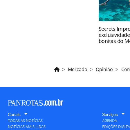
Secrets Impre
exclusividad
bonitas do M
Mercado
Opinião
Com
Canais
Serviços
TODAS AS NOTÍCIAS
AGENDA
NOTÍCIAS MAIS LIDAS
EDIÇÕES DIGITA