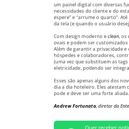
um painel digital com diversas 
necessidades do cliente e do est
espere” e “arrume o quarto”. At
da tela (e quando o usuário desej
Com design moderno e
clean
, os
ovais e podem ser customizados 
Além de garantir a privacidade 
hóspedes e colaboradores, cont
(uma vez que substituem as tags
eletricidade, podendo ser integ
Esses são apenas alguns dos no
dia a dia hoteleiro. Eles atestam
pode e deve ser uma forte aliada
Andrew Fortunato
, diretor da En
Quer receber notí