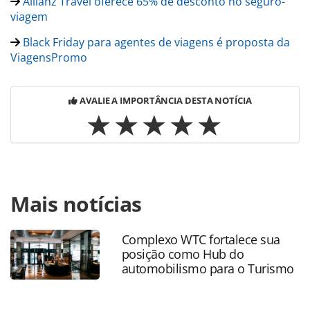
Allianz Travel oferece 65% de desconto no seguro-
viagem
Black Friday para agentes de viagens é proposta da
ViagensPromo
AVALIE A IMPORTÂNCIA DESTA NOTÍCIA
Para compartilhar esse conteúdo, por favor utilize o link
Mais notícias
https://www.panrotas.com.br/panfriday/hotelaria/2023/11
resort-anuncia-35-de-desconto-e-parcelamento-em-12x-
na-black-friday_201372.html ou as ferramentas oferecidas
Complexo WTC fortalece sua
na página. Todo o conteúdo produzido pela PANROTAS
posição como Hub do
Editora é protegido pela legislação brasileira sobre direito
automobilismo para o Turismo
autoral. Não reproduza o conteúdo sem autorização da
PANROTAS Editora (copyright@panrotas.com.br).