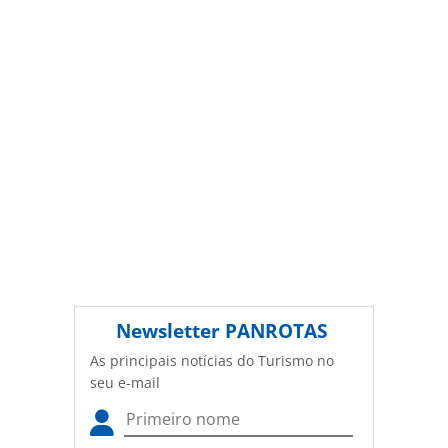
lanca-campanha-de-black-friday-com-descontos-de-ate-
55_211967.html ou as ferramentas oferecidas na página.
Todo o conteúdo produzido pela PANROTAS Editora é
protegido pela legislação brasileira sobre direito autoral.
Não reproduza o conteúdo sem autorização da PANROTAS
Editora (copyright@panrotas.com.br).
Newsletter
PANROTAS
As principais notícias do Turismo no
seu e-mail