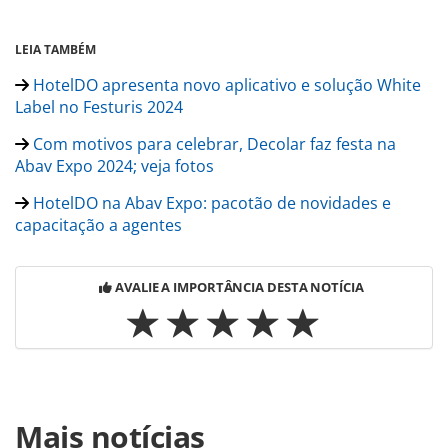
LEIA TAMBÉM
HotelDO apresenta novo aplicativo e solução White
Label no Festuris 2024
Com motivos para celebrar, Decolar faz festa na
Abav Expo 2024; veja fotos
HotelDO na Abav Expo: pacotão de novidades e
capacitação a agentes
AVALIE A IMPORTÂNCIA DESTA NOTÍCIA
Para compartilhar esse conteúdo, por favor utilize o link
Mais notícias
https://www.panrotas.com.br/panfriday/operadoras/2024/