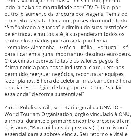
bem: a vacinação em massa possibilitou, por um
lado, a baixa da mortalidade por COVID-19 e, por
outro, o aumento da procura por viagens. Tem sido
um efeito cascata. Um a um, países do mundo todo
têm “baixado a guarda” e diminuído suas restrições
de entrada, e muitos até já suspenderam todos os
protocolos criados por causa da pandemia.
Exemplos? Alemanha... Grécia... Itália... Portugal... só
para ficar em alguns importantes destinos europeus.
Crescem as reservas feitas e os valores pagos. É
ótima notícia para nossa indústria, claro. Tem-nos
permitido reerguer negócios, recontratar equipes,
fazer planos. É hora de celebrar, mas também é hora
de criar estratégias de longo prazo. Como “surfar
essa onda” de forma sustentável?
Zurab Pololikashvili, secretário-geral da UNWTO –
World Tourism Organization, órgão vinculado à ONU,
afirmou, durante o primeiro encontro presencial em
dois anos, “Para milhões de pessoas (...) o turismo é
essencial para a sobrevivência. Seu retorno é vital e