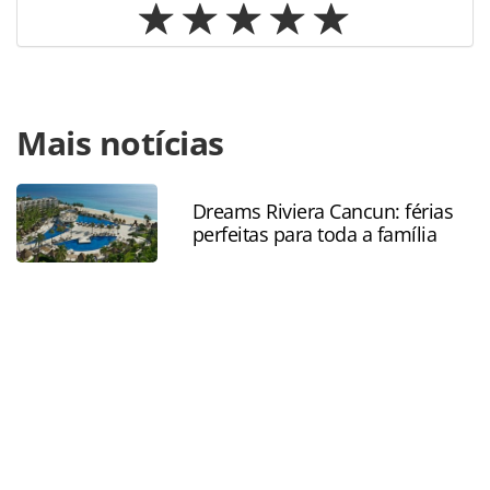
Para compartilhar esse conteúdo, por favor utilize o link
Mais notícias
https://www.panrotas.com.br/primetour/mercado/2022/08/c
o-retorno-do-turismo--ndash-com-uma-sustentabilidade-
de-360-graus_190964.html ou as ferramentas oferecidas na
página. Todo o conteúdo produzido pela PANROTAS
Dreams Riviera Cancun: férias
perfeitas para toda a família
Editora é protegido pela legislação brasileira sobre direito
autoral. Não reproduza o conteúdo sem autorização da
PANROTAS Editora (copyright@panrotas.com.br).