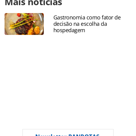
Mais notícias
https://www.panrotas.com.br/retomada-das-
viagens/destinos/2021/03/reino-unido-anuncia-fim-do-
confinamento-de-forma-progressiva_179997.html ou as
Gastronomia como fator de
ferramentas oferecidas na página. Todo o conteúdo
decisão na escolha da
produzido pela PANROTAS Editora é protegido pela
hospedagem
legislação brasileira sobre direito autoral. Não reproduza o
conteúdo sem autorização da PANROTAS Editora
(copyright@panrotas.com.br).