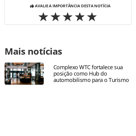
AVALIE A IMPORTÂNCIA DESTA NOTÍCIA
Para compartilhar esse conteúdo, por favor utilize o link
Mais notícias
https://www.panrotas.com.br/sandos/hotelaria/2022/04/s
hotels-resorts-se-destaca-pela-alta-
gastronomia_188485.html ou as ferramentas oferecidas na
Complexo WTC fortalece sua
página. Todo o conteúdo produzido pela PANROTAS
posição como Hub do
Editora é protegido pela legislação brasileira sobre direito
automobilismo para o Turismo
autoral. Não reproduza o conteúdo sem autorização da
PANROTAS Editora (copyright@panrotas.com.br).