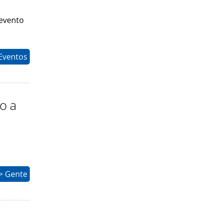
 evento
Eventos
o a
> Gente