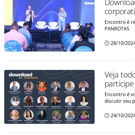
Download
corporati
Encontro é r
PANROTAS
28/10/202
Veja tod
particip
Encontro é v
discutir seu 
24/10/202