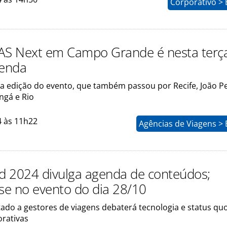
Corporativo > 
 Next em Campo Grande é nesta terça 
genda
ima edição do evento, que também passou por Recife, João P
ingá e Rio
4 às 11h22
Agências de Viagens >
 2024 divulga agenda de conteúdos;
-se no evento do dia 28/10
tado a gestores de viagens debaterá tecnologia e status qu
orativas