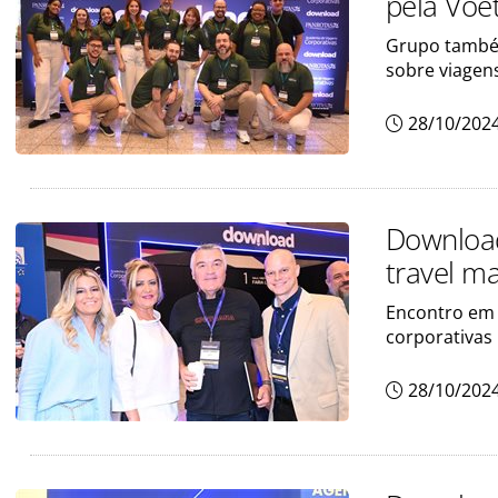
pela Voe
Grupo também
sobre viagen
28/10/202
Download
travel m
Encontro em 
corporativas
28/10/202