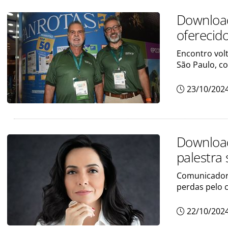
Download
oferecid
Encontro vol
São Paulo, c
23/10/202
Download
palestra
Comunicadora
perdas pelo
22/10/202