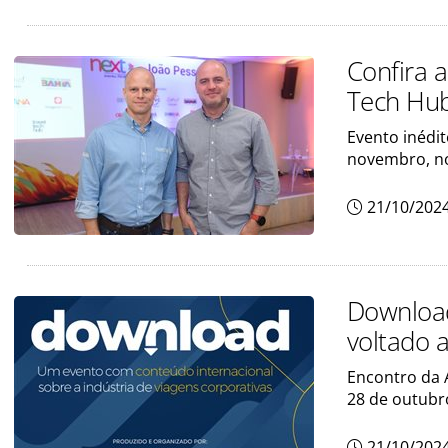
Confira 
Tech Hu
Evento inédi
novembro, no
21/10/202
Download
voltado a
Encontro da 
28 de outubr
21/10/202