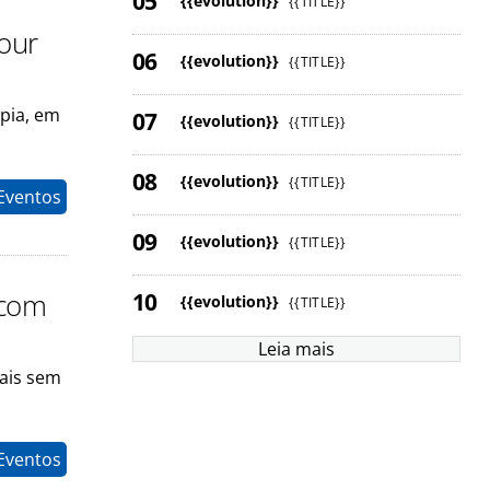
{{evolution}}
{{TITLE}}
our
{{evolution}}
{{TITLE}}
mpia, em
{{evolution}}
{{TITLE}}
{{evolution}}
{{TITLE}}
Eventos
{{evolution}}
{{TITLE}}
 com
{{evolution}}
{{TITLE}}
Leia mais
nais sem
Eventos