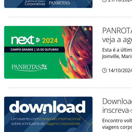
PANROTAS
veja a a
Esta é a últ
Joinville, Mar
14/10/202
Download
inscreva
Encontro vol
viagens corp