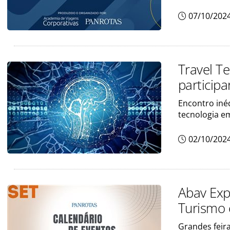
07/10/202
Travel T
participa
Encontro iné
tecnologia e
02/10/202
Abav Exp
Turismo
Grandes feir