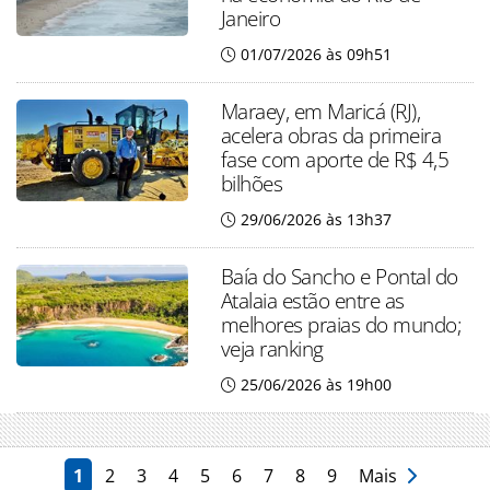
Janeiro
01/07/2026 às 09h51
Maraey, em Maricá (RJ),
acelera obras da primeira
fase com aporte de R$ 4,5
bilhões
29/06/2026 às 13h37
Baía do Sancho e Pontal do
Atalaia estão entre as
melhores praias do mundo;
veja ranking
25/06/2026 às 19h00
1
2
3
4
5
6
7
8
9
Mais