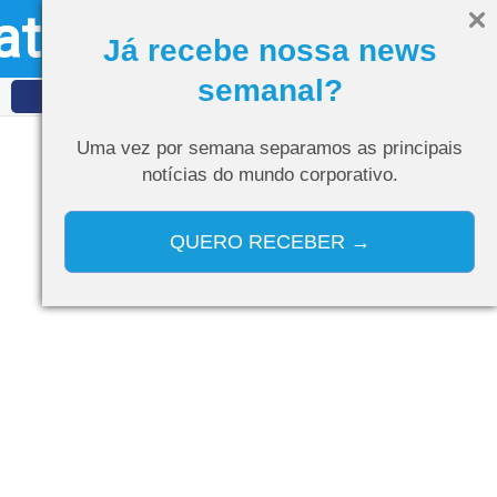
ativo
Olá, visitante
Entrar
Já recebe nossa news
semanal?
IDET
Curso de IA
Uma vez por semana separamos as
principais
notícias do mundo corporativo.
QUERO RECEBER →