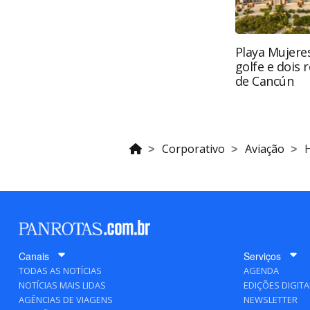
Playa Mujeres
golfe e dois 
de Cancún
Corporativo
Aviação
H
Canais
Serviços
TODAS AS NOTÍCIAS
AGENDA
NOTÍCIAS MAIS LIDAS
EDIÇÕES DIGITA
AGÊNCIAS DE VIAGENS
NEWSLETTER