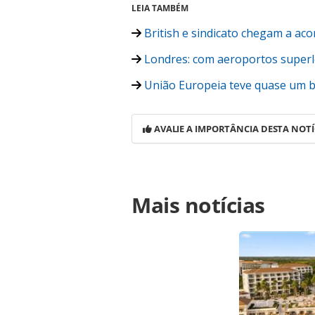
LEIA TAMBÉM
British e sindicato chegam a acor
Londres: com aeroportos super
União Europeia teve quase um b
AVALIE A IMPORTÂNCIA DESTA NOTÍ
Para compartilhar esse conteúdo, por 
Mais notícias
https://www.panrotas.com.br/viagen
oferecera-todas-as-suas-lojas-em-p
oferecidas na página. Todo o conte
pela legislação brasileira sobre dir
autorização da PANROTAS Editora (c