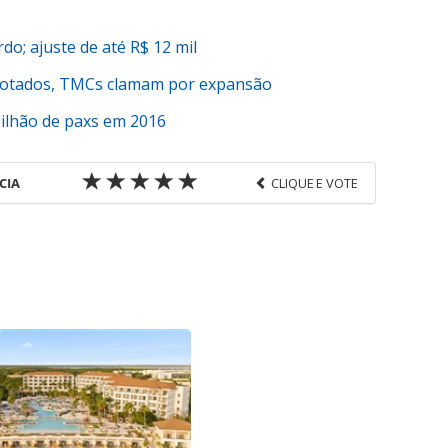
do; ajuste de até R$ 12 mil
lotados, TMCs clamam por expansão
ilhão de paxs em 2016
CIA
CLIQUE E VOTE
favor utilize o link
s-corporativas/aviacao/2017/11/heathrow-
lataforma-online_151252.html ou as ferramentas
údo produzido pela PANROTAS Editora é protegido
eito autoral. Não reproduza o conteúdo sem
opyright@panrotas.com.br).