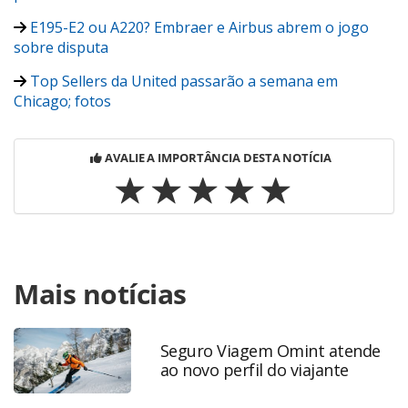
E195-E2 ou A220? Embraer e Airbus abrem o jogo
sobre disputa
Top Sellers da United passarão a semana em
Chicago; fotos
AVALIE A IMPORTÂNCIA DESTA NOTÍCIA
Para compartilhar esse conteúdo, por favor utilize o link
Mais notícias
https://www.panrotas.com.br/viagens-
corporativas/aviacao/2018/08/united-lanca-novo-
programa-de-fidelidade-corporativo_157895.html ou as
ferramentas oferecidas na página. Todo o conteúdo
Seguro Viagem Omint atende
ao novo perfil do viajante
produzido pela PANROTAS Editora é protegido pela
legislação brasileira sobre direito autoral. Não reproduza o