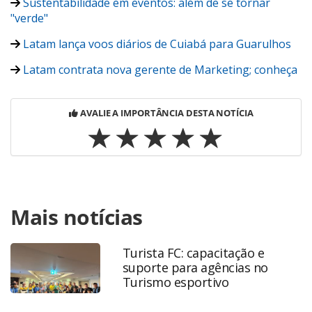
Sustentabilidade em eventos: além de se tornar
"verde"
Latam lança voos diários de Cuiabá para Guarulhos
Latam contrata nova gerente de Marketing; conheça
AVALIE A IMPORTÂNCIA DESTA NOTÍCIA
Para compartilhar esse conteúdo, por favor utilize o link
Mais notícias
https://www.panrotas.com.br/viagens-
corporativas/aviacao/2019/07/latam-lanca-nova-
campanha-de-sustentabilidade_166087.html ou as
Turista FC: capacitação e
ferramentas oferecidas na página. Todo o conteúdo
suporte para agências no
produzido pela PANROTAS Editora é protegido pela
Turismo esportivo
legislação brasileira sobre direito autoral. Não reproduza o
conteúdo sem autorização da PANROTAS Editora