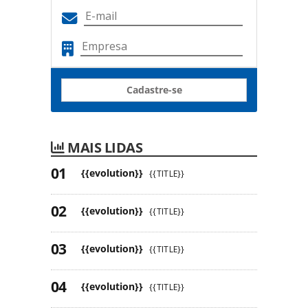
Cadastre-se
MAIS LIDAS
{{evolution}}
{{TITLE}}
{{evolution}}
{{TITLE}}
{{evolution}}
{{TITLE}}
{{evolution}}
{{TITLE}}