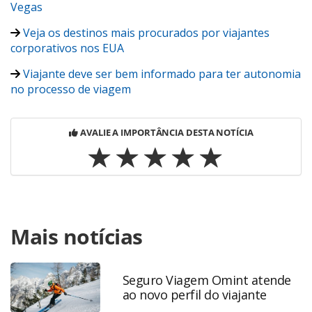
Vegas
Veja os destinos mais procurados por viajantes
corporativos nos EUA
Viajante deve ser bem informado para ter autonomia
no processo de viagem
AVALIE A IMPORTÂNCIA DESTA NOTÍCIA
Para compartilhar esse conteúdo, por favor utilize o link
Mais notícias
https://www.panrotas.com.br/viagens-
corporativas/eventos/2017/10/orlando-corporativo-
diversos-espacos-para-eventos-e-opcoes-de-
incentivo_150502.html ou as ferramentas oferecidas na
Seguro Viagem Omint atende
ao novo perfil do viajante
página. Todo o conteúdo produzido pela PANROTAS
Editora é protegido pela legislação brasileira sobre direito