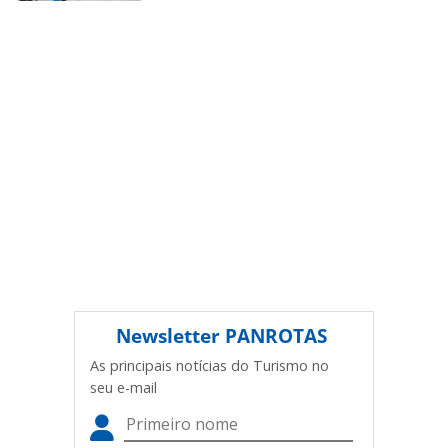
autoral. Não reproduza o conteúdo sem autorização da
PANROTAS Editora (copyright@panrotas.com.br).
Newsletter
PANROTAS
As principais notícias do Turismo no
seu e-mail