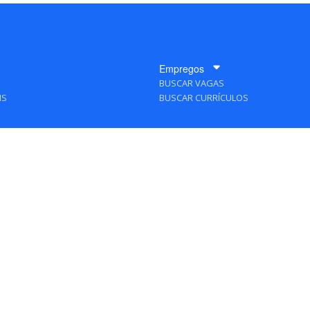
Empregos
BUSCAR VAGAS
IS
BUSCAR CURRÍCULOS
A Empresa
QUEM SOMOS
PUBLICIDADE
POLÍTICAS DE PRIVACIDADE
MAPA DO SITE
TAS Editora - Ver.
Friday, August 7, 2026 5:55:07 PM -03:00:00 - Builder 2026.6.2.1
/ Layou