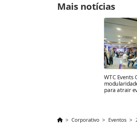
Mais notícias
https://www.panrotas.com.br/viagen
download-termina-em-sao-paulo-veja
oferecidas na página. Todo o conte
pela legislação brasileira sobre dir
autorização da PANROTAS Editora (c
WTC Events 
modularidade
para atrair e
Corporativo
Eventos