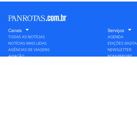
Canais
Serviços
TODAS AS NOTÍCIAS
AGENDA
NOTÍCIAS MAIS LIDAS
EDIÇÕES DIGITA
AGÊNCIAS DE VIAGENS
NEWSLETTER
AVIAÇÃO
BOM REPORT
BLOGOSFERA
DESTINOS
GENTE
HOTELARIA
MERCADO
PANCORP
PANROTAS+
VIAGENS DE LUXO
VÍDEOS
Todos os direitos reservados a PANRO