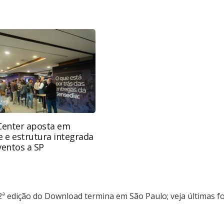
s-corporativas/eventos/2023/10/2-ordf-edicao-do-
-ultimas-fotos_200830.html ou as ferramentas
údo produzido pela PANROTAS Editora é protegido
eito autoral. Não reproduza o conteúdo sem
opyright@panrotas.com.br).
Center aposta em
 e estrutura integrada
ventos a SP
2ª edição do Download termina em São Paulo; veja últimas f