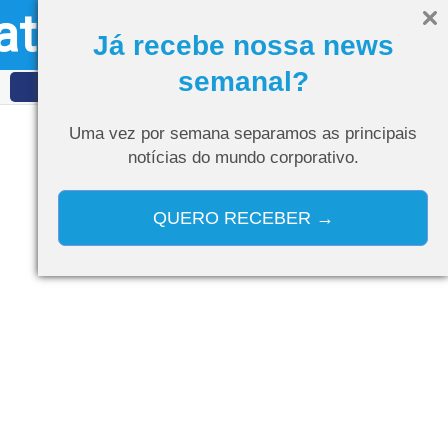
ativo
Olá, visitante
Entrar
Já recebe nossa news
semanal?
IDET
Curso de IA
Uma vez por semana separamos as
principais
notícias do mundo corporativo.
QUERO RECEBER →