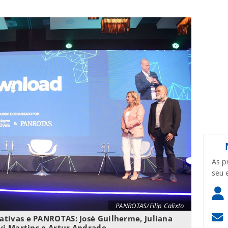
As p
seu 
PANROTAS/Filip Calixto
tivas e PANROTAS: José Guilherme, Juliana
vi Martins e Artur Andrade