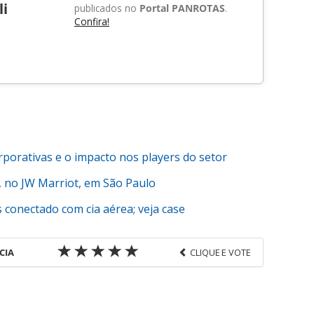
li
publicados no
Portal PANROTAS
.
Confira!
porativas e o impacto nos players do setor
 no JW Marriot, em São Paulo
 conectado com cia aérea; veja case
CIA
CLIQUE E VOTE
favor utilize o link