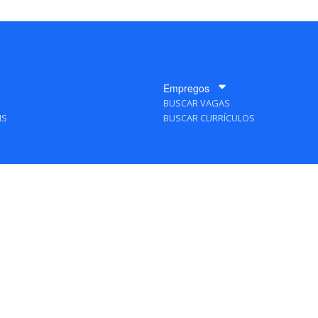
Empregos
BUSCAR VAGAS
IS
BUSCAR CURRÍCULOS
A Empresa
QUEM SOMOS
PUBLICIDADE
POLÍTICAS DE PRIVACIDADE
MAPA DO SITE
TAS Editora - Ver.
Friday, August 7, 2026 5:55:07 PM -03:00:00 - Builder 2026.6.2.1
/ Layou