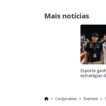
Para compartilhar esse conteúdo, por 
Mais notícias
https://www.panrotas.com.br/viagen
exchange-2024-veja-mais-fotos-do-
ferramentas oferecidas na página. 
é protegido pela legislação brasilei
sem autorização da PANROTAS Editor
Esporte ganh
estratégias d
Corporativo
Eventos