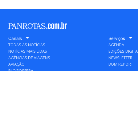
Canais
Serviços
TODAS AS NOTÍCIAS
AGENDA
NOTÍCIAS MAIS LIDAS
EDIÇÕES DIGITA
AGÊNCIAS DE VIAGENS
NEWSLETTER
AVIAÇÃO
BOM REPORT
BLOGOSFERA
DESTINOS
GENTE
HOTELARIA
MERCADO
PANCORP
PANROTAS+
VIAGENS DE LUXO
VÍDEOS
Todos os direitos reservados a PANRO