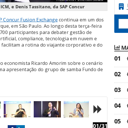
ICM, e Denis Tassitano, da SAP Concur
P Concur Fusion Exchange
continua em um dos
rque, em São Paulo. Ao longo desta terça-feira
700 participantes para debater gestão de
artificial, compliance, tecnologia em nuvem e
facilitam a rotina do viajante corporativo e do
MA
do economista Ricardo Amorim sobre o cenário
uma apresentação do grupo de samba Fundo de
01/31