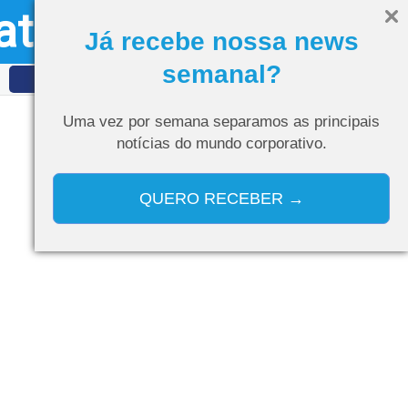
ativo
Olá, visitante
Entrar
Já recebe nossa news
semanal?
IDET
Curso de IA
Uma vez por semana separamos as
principais
notícias do mundo corporativo.
QUERO RECEBER →