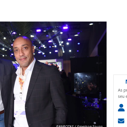
As p
seu 
PANROTAS / Emerson Souza