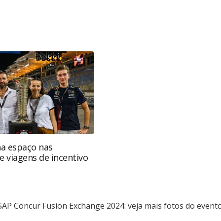
favor utilize o link
s-corporativas/eventos/2024/08/sap-concur-fusion-
evento-em-sao-paulo_207904.html ou as
Todo o conteúdo produzido pela PANROTAS Editora
ra sobre direito autoral. Não reproduza o conteúdo
a (copyright@panrotas.com.br).
a espaço nas
e viagens de incentivo
SAP Concur Fusion Exchange 2024: veja mais fotos do event