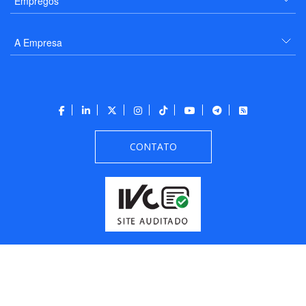
Empregos
A Empresa
CONTATO
Todos os direitos reservados a PANROTAS Editora - Ver.
Thursday, August 6, 2026
1:47:04 PM -03:00:00 - Builder 2026.6.2.1
/ Layout
205df0c0b694a693290208d10d1a485b