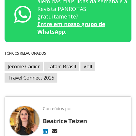
além das mais lidas da semana e a
Revista PANROTAS
gratuitamente?
Entre em nosso grupo de
WhatsApp.
TÓPICOS RELACIONADOS
Jerome Cadier
Latam Brasil
Voll
Travel Connect 2025
Conteúdos por
Beatrice Teizen