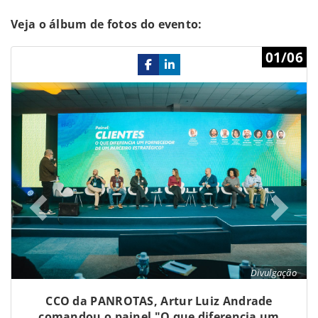
Veja o álbum de fotos do evento:
Previous
Ne
01/06
Divulgação
CCO da PANROTAS, Artur Luiz Andrade
comandou o painel "O que diferencia um