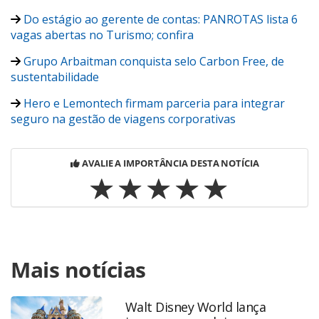
Do estágio ao gerente de contas: PANROTAS lista 6
vagas abertas no Turismo; confira
Grupo Arbaitman conquista selo Carbon Free, de
sustentabilidade
Hero e Lemontech firmam parceria para integrar
seguro na gestão de viagens corporativas
AVALIE A IMPORTÂNCIA DESTA NOTÍCIA
Para compartilhar esse conteúdo, por favor utilize o link
Mais notícias
https://www.panrotas.com.br/viagens-
corporativas/eventos/2026/07/grupo-arbaitman-realiza-
convencao-anual-de-lideres-em-sao-paulo-veja-
Walt Disney World lança
fotos_229988.html ou as ferramentas oferecidas na página.